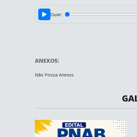
Ouvir:
ANEXOS:
Não Possui Anexos
GAL
.