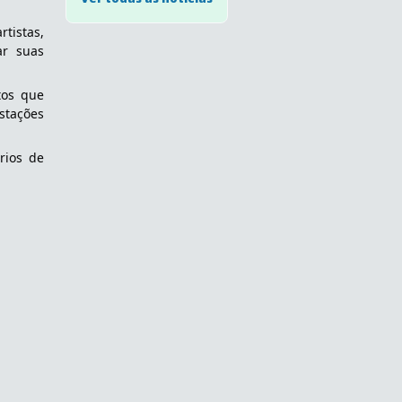
istas, 
r suas 
os que 
tações 
ios de 