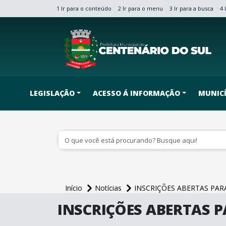
1 Ir para o conteúdo
2 Ir para o menu
3 Ir para a busca
4 
conteúdo do menu
LEGISLAÇÃO
ACESSO Á INFORMAÇÃO
MUNICÍ
conteúdo
topo
principal
Início
Notícias
INSCRIÇÕES ABERTAS PARA
conteúdo
INSCRIÇÕES ABERTAS P
principal